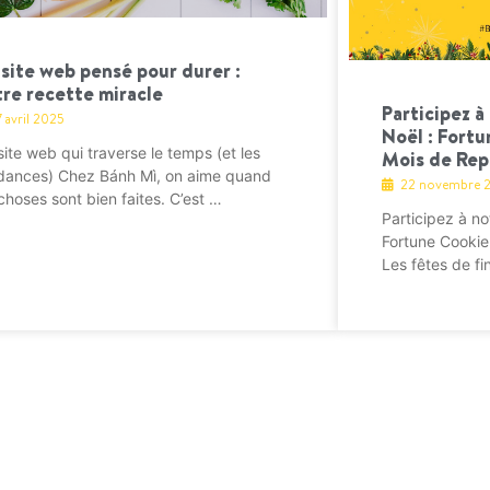
site web pensé pour durer :
tre recette miracle
Participez 
7 avril 2025
Noël : Fort
site web qui traverse le temps (et les
Mois de Repa
dances) Chez Bánh Mì, on aime quand
22 novembre 
 choses sont bien faites. C’est …
Participez à n
Fortune Cookie
Les fêtes de f