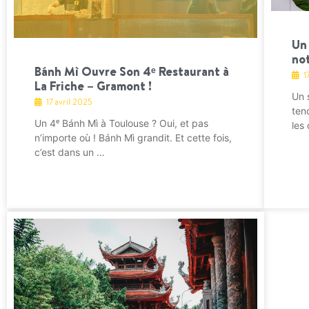
Un 
no
Bánh Mì Ouvre Son 4ᵉ Restaurant à
1
La Friche – Gramont !
Un 
17 avril 2025
ten
Un 4ᵉ Bánh Mì à Toulouse ? Oui, et pas
les
n’importe où ! Bánh Mì grandit. Et cette fois,
c’est dans un …