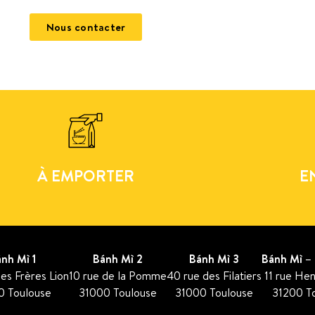
Nous contacter
À EMPORTER
E
nh Mì 1
Bánh Mì 2
Bánh Mì 3
Bánh Mì – 
es Frères Lion
10 rue de la Pomme
40 rue des Filatiers
11 rue Hen
0 Toulouse
31000 Toulouse
31000 Toulouse
31200 T