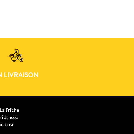
N LIVRAISON
La Friche
ri Jansou
oulouse