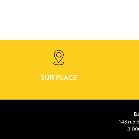
SUR PLACE
Bá
143 rue d
3100