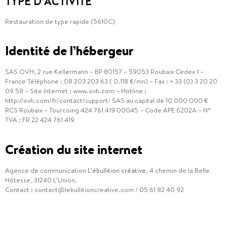
TYPE D’ACTIVITÉ
Restauration de type rapide (5610C)
Identité de l’hébergeur
SAS OVH, 2 rue Kellermann – BP 80157 – 59053 Roubaix Cedex 1 –
France Téléphone : 08 203 203 63 ( 0.118 €/mn) – Fax : + 33 (0) 3 20 20
09 58 – Site Internet : www.ovh.com – Hotline :
http://ovh.com/fr/contact/support/ SAS au capital de 10 000 000 €
RCS Roubaix – Tourcoing 424 761 419 00045 – Code APE 6202A – N°
TVA : FR 22 424 761 419
Création du site internet
Agence de communication
L’ébullition créative
, 4 chemin de la Belle
Hôtesse, 31240 L’Union.
Contact : contact@lebullitioncreative.com / 05 61 82 40 92