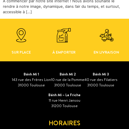
À commencer par notre site internet ! Nous avons souhaité le
rendre à notre image, dynamique, dans l’air du temps, et surtout,
accessible à […]
SUR PLACE
À EMPORTER
EN LIVRAISON
Bánh Mì 1
Bánh Mì 2
Bánh Mì 3
143 rue des Frères Lion
10 rue de la Pomme
40 rue des Filatiers
31000 Toulouse
31000 Toulouse
31000 Toulouse
Bánh Mì – La Friche
11 rue Henri Jansou
31200 Toulouse
HORAIRES