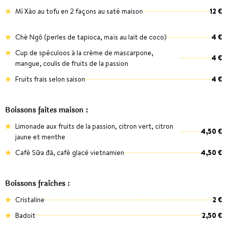
Mì Xào au tofu en 2 façons au saté maison
12 €
Chè Ngô (perles de tapioca, maïs au lait de coco)
4 €
Cup de spéculoos à la crème de mascarpone,
4 €
mangue, coulis de fruits de la passion
Fruits frais selon saison
4 €
Boissons faites maison :
Limonade aux fruits de la passion, citron vert, citron
4,50 €
jaune et menthe
Café Sữa đá, café glacé vietnamien
4,50 €
Boissons fraîches :
Cristaline
2 €
Badoit
2,50 €