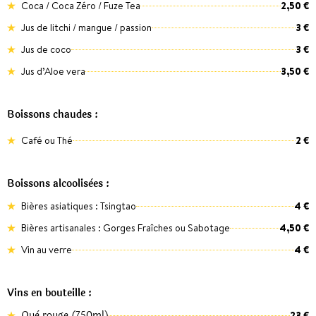
Coca / Coca Zéro / Fuze Tea
2,50 €
Jus de litchi / mangue / passion
3 €
Jus de coco
3 €
Jus d’Aloe vera
3,50 €
Boissons chaudes :
Café ou Thé
2 €
Boissons alcoolisèes :
Bières asiatiques : Tsingtao
4 €
Bières artisanales : Gorges Fraîches ou Sabotage
4,50 €
Vin au verre
4 €
Vins en bouteille :
Què rouge (750ml)
23 €