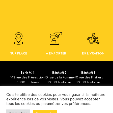
SUR PLACE
À EMPORTER
EN LIVRAISON
Bánh Mì 1
Bánh Mì 2
Bánh Mì 3
143 rue des Frères Lion
10 rue de la Pomme
40 rue des Filatiers
31000 Toulouse
31000 Toulouse
31000 Toulouse
Bánh Mì – La Friche
Ce site utilise des cookies pour vous garantir la meilleure
11 rue Henri Jansou
expérience lors de vos visites. Vous pouvez accepter
31200 Toulouse
tous les cookies ou paramétrer vos préférences.