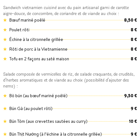
Sandwich vietnamien cuisinè avec du pain artisanal garni de carotte
aigre-douce, de concombre, de coriandre et de viande au choix :
Bœuf mariné poêlé
8,50 €
Poulet rôti
8 €
Échine à la citronnelle grillée
8 €
Rôti de porc à la Vietnamienne
8 €
Tofu en 2 façons au saté maison
8 €
Salade composèe de vermicelles de riz, de salade craquante, de cruditès,
d’herbes aromatiques et de viande au choix (possibilitè d’ajouter des
nems) :
Bò bún (au bœuf mariné poêlé)
9,50 €
Bún Gà (au poulet rôti)
9 €
Bún Tôm (aux crevettes sautées au curry)
10 €
Bún Thịt Nướng (à l’échine à la citronnelle grillée)
9 €