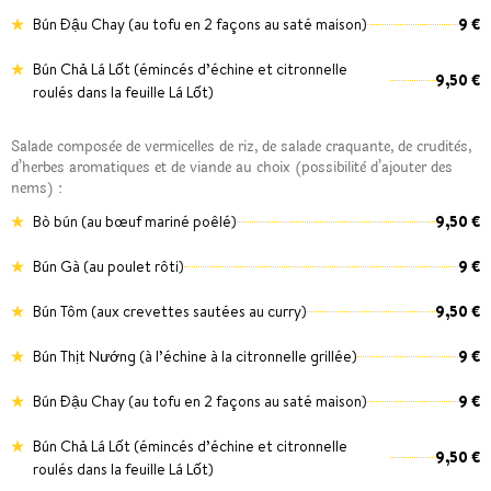
Bún Đậu Chay (au tofu en 2 façons au saté maison)
9 €
Bún Chả Lá Lốt (émincés d’échine et citronnelle
9,50 €
roulés dans la feuille Lá Lốt)
Salade composèe de vermicelles de riz, de salade craquante, de cruditès,
d’herbes aromatiques et de viande au choix (possibilitè d’ajouter des
nems) :
Bò bún (au bœuf mariné poêlé)
9,50 €
Bún Gà (au poulet rôti)
9 €
Bún Tôm (aux crevettes sautées au curry)
9,50 €
Bún Thịt Nướng (à l’échine à la citronnelle grillée)
9 €
Bún Đậu Chay (au tofu en 2 façons au saté maison)
9 €
Bún Chả Lá Lốt (émincés d’échine et citronnelle
9,50 €
roulés dans la feuille Lá Lốt)