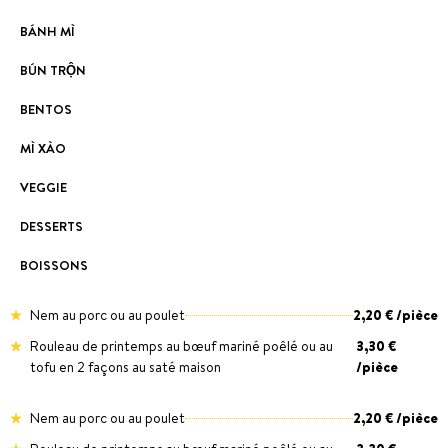
BÁNH MÌ
BÚN TRỘN
BENTOS
MÌ XÀO
VEGGIE
DESSERTS
BOISSONS
Nem au porc ou au poulet
2,20 € /pièce
Rouleau de printemps au bœuf mariné poêlé ou au
3,30 €
tofu en 2 façons au saté maison
/pièce
Nem au porc ou au poulet
2,20 € /pièce