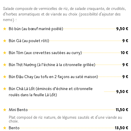
Salade composèe de vermicelles de riz, de salade craquante, de cruditès,
d’herbes aromatiques et de viande au choix (possibilitè d’ajouter des
nems) :
Bò bún (au bœuf mariné poêlé)
9,50 €
Bún Gà (au poulet rôti)
9 €
Bún Tôm (aux crevettes sautées au curry)
10 €
Bún Thịt Nướng (à l’échine à la citronnelle grillée)
9 €
Bún Đậu Chay (au tofu en 2 façons au saté maison)
9 €
Bún Chả Lá Lốt (émincés d’échine et citronnelle
9,50 €
roulés dans la feuille Lá Lốt)
Mini Bento
11,50 €
Plat composè de riz nature, de lègumes sautès et d’une viande au
choix.
Bento
13,50 €