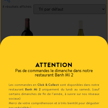
4 résultats affichés
20€
23€
20
21
22
22
23
In stock
On sale
(0)
ATTENTION
Pas de commandes le dimanche dans notre
Blaye rouge (bio)(750ml)
Chardonnay blanc (750ml)
restaurant Banh Mi 2
20.00
€
20.00
€
Les commandes en
Click & Collect
sont disponibles dans notre
Ajouter au panier
Ajouter au panier
restaurant
Banh Mi 2
uniquement du lundi au samedi. (sauf
certains dimanches de fin de l’année, à suivre sur nos réseaux
sociaux)
Merci de votre compréhension et à très bientôt pour déguster
nos spécialités !