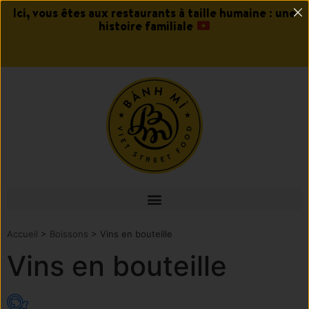
Ici, vous êtes aux restaurants à taille humaine : une
histoire familiale
Accueil
>
Boissons
> Vins en bouteille
Vins en bouteille