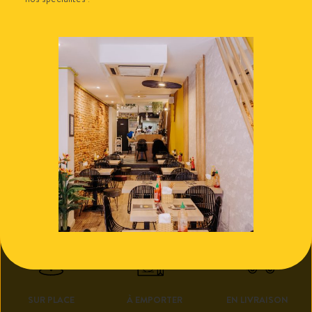
Qué rouge (750ml)
Uby rosé (750ml)
23.00
€
20.00
€
Ajouter au panier
Ajouter au panier
SUR PLACE
À EMPORTER
EN LIVRAISON