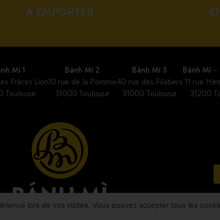
À EMPORTER
E
nh Mì 1
Bánh Mì 2
Bánh Mì 3
Bánh Mì – 
es Frères Lion
10 rue de la Pomme
40 rue des Filatiers
11 rue Hen
0 Toulouse
31000 Toulouse
31000 Toulouse
31200 T
xpérience lors de vos visites. Vous pouvez accepter tous les cooki