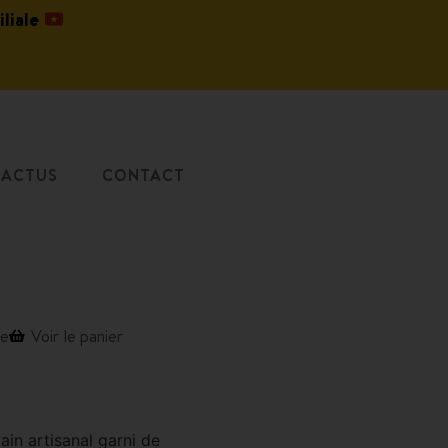
iliale
ACTUS
CONTACT
de
Voir le panier
in artisanal garni de