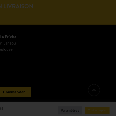
N LIVRAISON
La Friche
ri Jansou
oulouse
Commander
es
Paramètres
Tout accepter