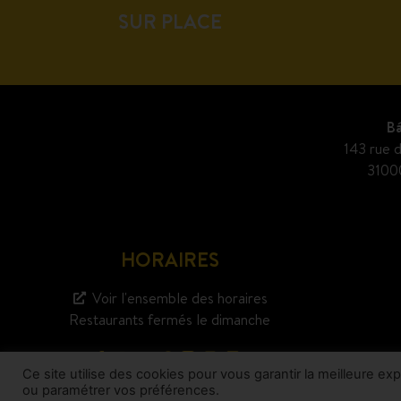
SUR PLACE
Bá
143 rue d
3100
HORAIRES
Voir l'ensemble des horaires
Restaurants fermés le dimanche
Ce site utilise des cookies pour vous garantir la meilleure e
ou paramétrer vos préférences.