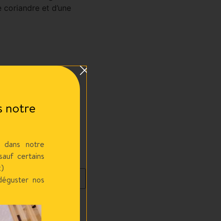
 coriandre et d’une
 notre
 dans notre
auf certains
x)
déguster nos
irer, + ou - épicé, etc.)