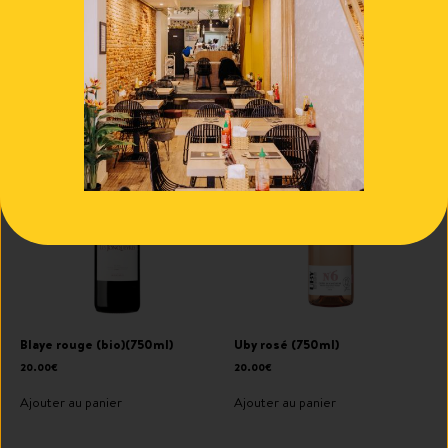
Bière Dune
Chardonnay blanc (750ml)
4.50
€
20.00
€
Ajouter au panier
Ajouter au panier
Blaye rouge (bio)(750ml)
Uby rosé (750ml)
20.00
€
20.00
€
Ajouter au panier
Ajouter au panier