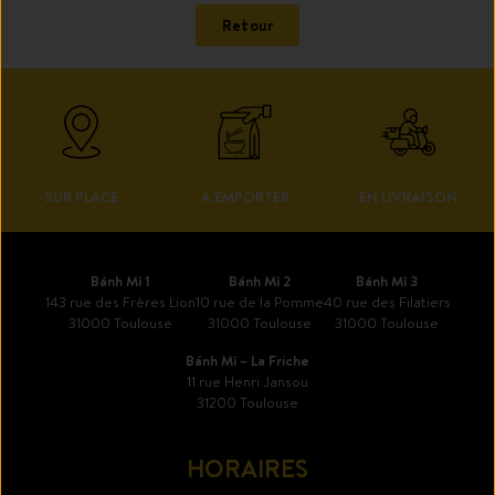
Retour
SUR PLACE
À EMPORTER
EN LIVRAISON
Bánh Mì 1
Bánh Mì 2
Bánh Mì 3
143 rue des Frères Lion
10 rue de la Pomme
40 rue des Filatiers
31000 Toulouse
31000 Toulouse
31000 Toulouse
Bánh Mì – La Friche
11 rue Henri Jansou
31200 Toulouse
HORAIRES