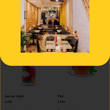
Jus de fruit de la passion
Fuze tea
3.20
€
2.90
€
Ajouter au panier
Ajouter au panier
Jus de litchi
Thé
3.20
€
2.50
€