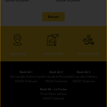
Ajouter au panier
Ajouter au panier
Retour
SUR PLACE
À EMPORTER
EN LIVRAISON
Bánh Mì 1
Bánh Mì 2
Bánh Mì 3
143 rue des Frères Lion
10 rue de la Pomme
40 rue des Filatiers
31000 Toulouse
31000 Toulouse
31000 Toulouse
Bánh Mì – La Friche
11 rue Henri Jansou
31200 Toulouse