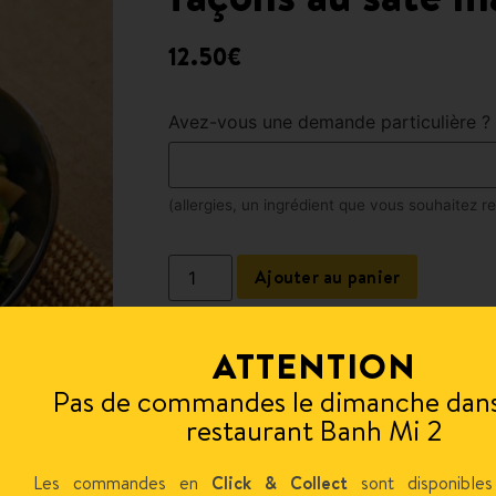
12.50
€
Avez-vous une demande particulière ?
(allergies, un ingrédient que vous souhaitez ret
Ajouter au panier
ATTENTION
Pas de commandes le dimanche dans
restaurant Banh Mi 2
Les commandes en
Click & Collect
sont disponibles