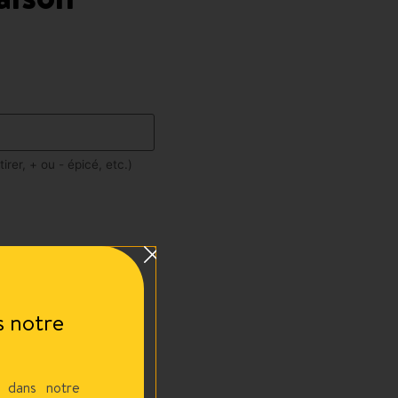
irer, + ou - épicé, etc.)
 notre
 dans notre