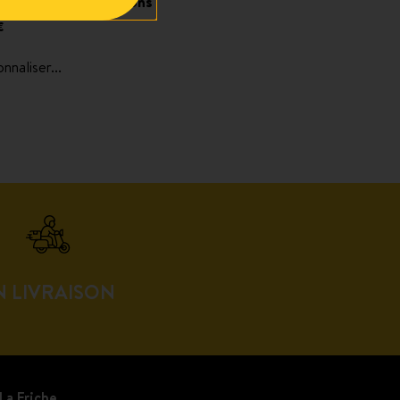
 Mì au Tofu en 2 façons
€
nnaliser...
N LIVRAISON
La Friche