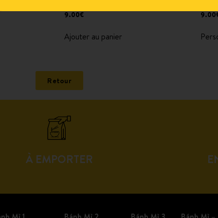
 façons au saté
Riz + curry aux légumes
Bánh
9.00
€
9.00
Ajouter au panier
Perso
Retour
À EMPORTER
E
nh Mì 1
Bánh Mì 2
Bánh Mì 3
Bánh Mì – 