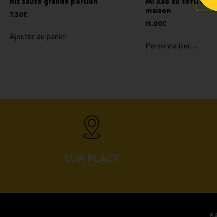
Riz sauté grande portion
Mì Xào au tofu en 2
maison
7.50
€
13.00
€
Ajouter au panier
Personnaliser...
SUR PLACE
Bá