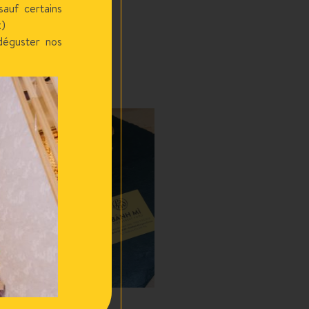
auf certains
x)
déguster nos