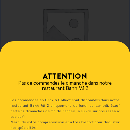
ATTENTION
Pas de commandes le dimanche dans notre
restaurant Banh Mi 2
Les commandes en
Click & Collect
sont disponibles dans notre
restaurant
Banh Mi 2
uniquement du lundi au samedi. (sauf
certains dimanches de fin de l’année, à suivre sur nos réseaux
Click & collect : Poursuivre la commande
Voir le panier
sociaux)
TEST
Merci de votre compréhension et à très bientôt pour déguster
nos spécialités !