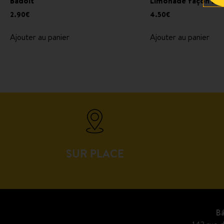
Badoit
Limonade façon BÁ
2.90
€
4.50
€
Ajouter au panier
Ajouter au panier
SUR PLACE
Bá