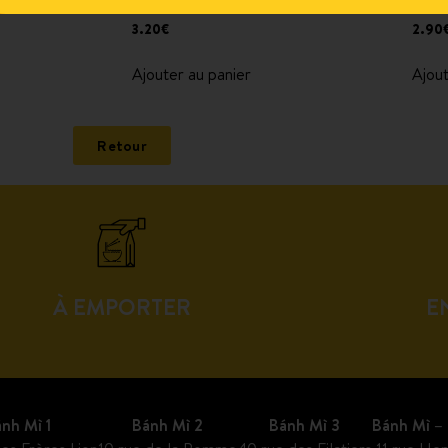
NH MÌ
Jus de fruit de la passion
Coca
3.20
€
2.90
Ajouter au panier
Ajout
Retour
À EMPORTER
E
nh Mì 1
Bánh Mì 2
Bánh Mì 3
Bánh Mì – 