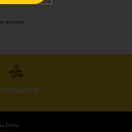
 zéro
€
er au panier
N LIVRAISON
La Friche