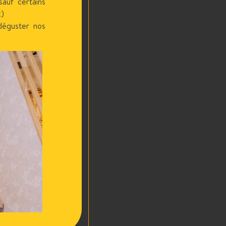
auf certains
x)
déguster nos