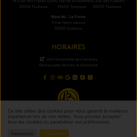
143 rue des Frères Lion
10 rue de la Pomme
40 rue des Filatiers
31000 Toulouse
31000 Toulouse
31000 Toulouse
Bánh Mì – La Friche
11 rue Henri Jansou
31200 Toulouse
HORAIRES
Voir l'ensemble des horaires
Restaurants fermés le dimanche
Ce site utilise des cookies pour vous garantir la meilleure
expérience lors de vos visites. Vous pouvez accepter
tous les cookies ou paramétrer vos préférences.
Paramètres
Tout accepter