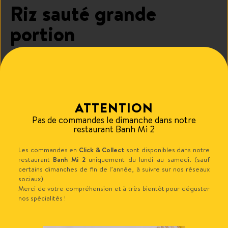
Riz sauté grande
portion
Grande portion de riz sauté servie dans un bol.
7.50
€
ATTENTION
Pas de commandes le dimanche dans notre
Ajouter au panier
restaurant Banh Mi 2
Les commandes en
Click & Collect
sont disponibles dans notre
restaurant
Banh Mi 2
uniquement du lundi au samedi. (sauf
certains dimanches de fin de l’année, à suivre sur nos réseaux
Produits similaires
sociaux)
Merci de votre compréhension et à très bientôt pour déguster
nos spécialités !