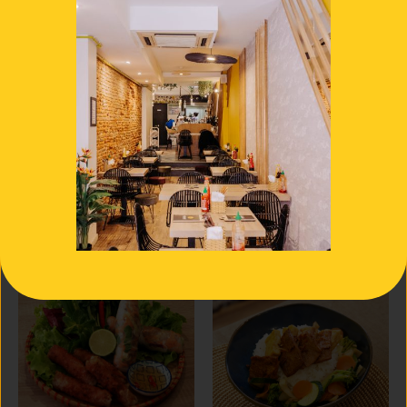
Mì Xào au tofu en 2 façons au
Nouilles sautées aux légumes
saté maison
9.00
€
13.00
€
Ajouter au panier
Personnaliser...