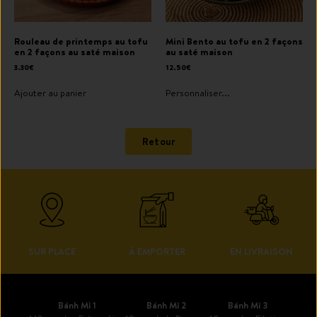
Rouleau de printemps au tofu
Mini Bento au tofu en 2 façons
en 2 façons au saté maison
au saté maison
3.30
€
12.50
€
Ajouter au panier
Personnaliser...
Retour
SUR PLACE
À EMPORTER
EN LIVRAISON
Bánh Mì 1
Bánh Mì 2
Bánh Mì 3