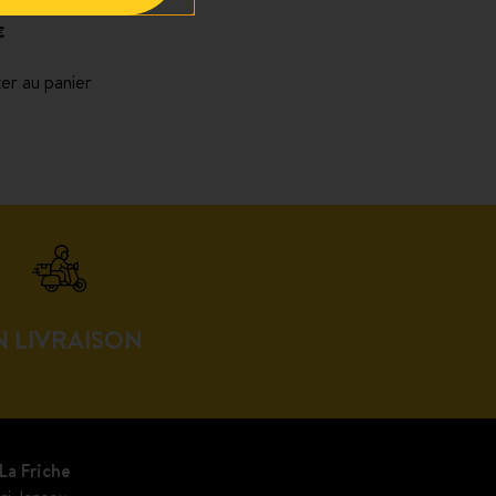
+ curry aux légumes
€
er au panier
N LIVRAISON
La Friche