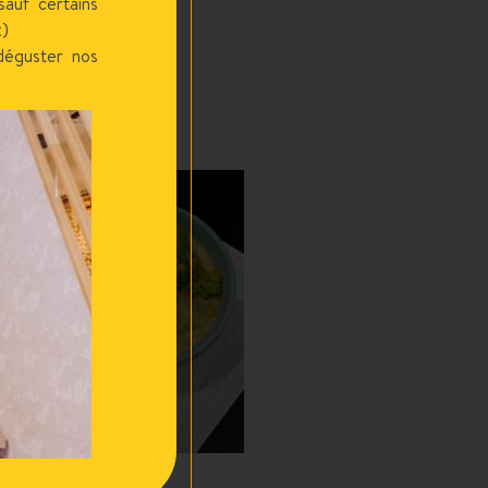
auf certains
x)
déguster nos