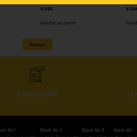
rtion
Nouilles sautées aux légumes
Riz 
9.00
€
9.00
Ajouter au panier
Ajout
Retour
À EMPORTER
E
nh Mì 1
Bánh Mì 2
Bánh Mì 3
Bánh Mì – 