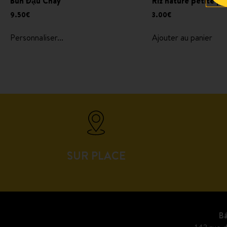
Bún Đậu Chay
Riz nature petite po
9.50
€
3.00
€
Personnaliser...
Ajouter au panier
SUR PLACE
Bá