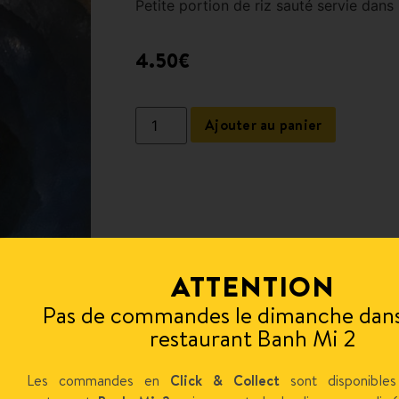
Petite portion de riz sauté servie dans 
4.50
€
Ajouter au panier
ATTENTION
Pas de commandes le dimanche dans
restaurant Banh Mi 2
Les commandes en
Click & Collect
sont disponibles